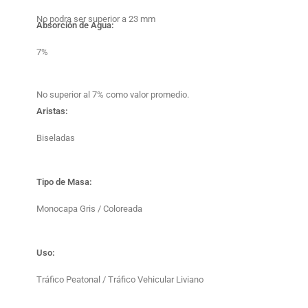
No podra ser superior a 23 mm
Absorción de Agua:
7%
No superior al 7% como valor promedio.
Aristas:
Biseladas
Tipo de Masa:
Monocapa Gris / Coloreada
Uso:
Tráfico Peatonal / Tráfico Vehicular Liviano