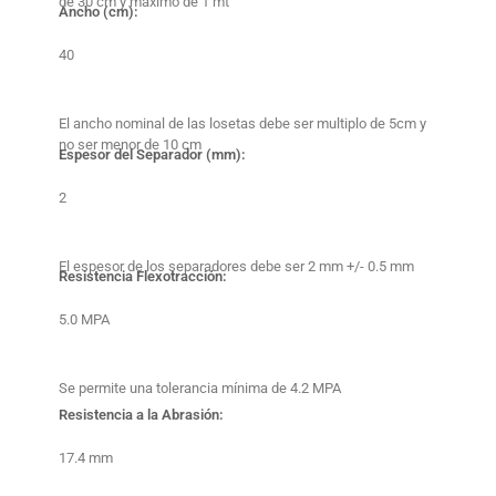
de 30 cm y maximo de 1 mt
Ancho (cm):
40
El ancho nominal de las losetas debe ser multiplo de 5cm y
no ser menor de 10 cm
Espesor del Separador (mm):
2
El espesor de los separadores debe ser 2 mm +/- 0.5 mm
Resistencia Flexotracción:
5.0 MPA
Se permite una tolerancia mínima de 4.2 MPA
Resistencia a la Abrasión:
17.4 mm