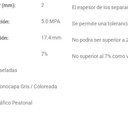
2
r (mm):
El espesor de los separ
5.0 MPA
ción:
Se permite una toleranc
17.4 mm
ión:
No podra ser superior a
7%
No superior al 7% como 
iseladas
onocapa Gris / Coloreada
áfico Peatonal