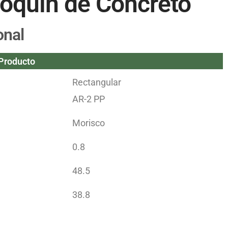
oquín de Concreto
onal
 Producto
Rectangular
AR-2 PP
Morisco
0.8
48.5
38.8