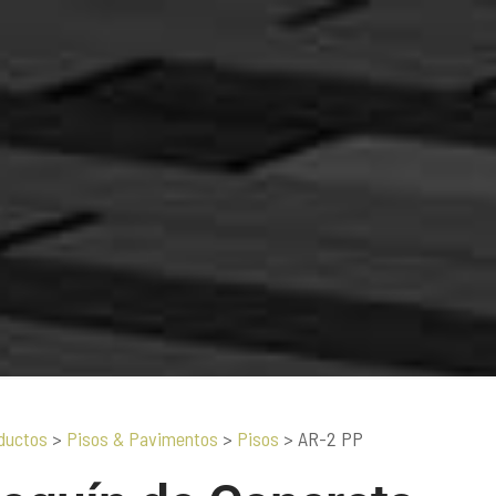
ductos
>
Pisos & Pavimentos
>
Pisos
>
AR-2 PP