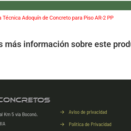
a Técnica Adoquín de Concreto para Piso AR-2 PP
s más información sobre este prod
→
Aviso de privacidad
ntal Km 5 vía Boconó,
BIA
→
Politica de Privacidad