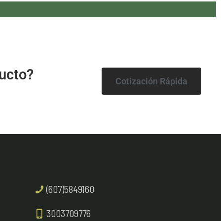
ucto?
Cotización Rápida
(607)5849160
3003709776