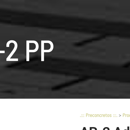
-2 PP
.::: Preconcretos :::.
>
Pro