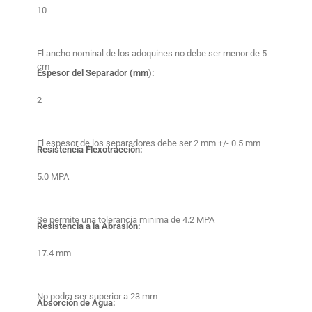
10
El ancho nominal de los adoquines no debe ser menor de 5
cm
Espesor del Separador (mm):
2
El espesor de los separadores debe ser 2 mm +/- 0.5 mm
Resistencia Flexotracción:
5.0 MPA
Se permite una tolerancia minima de 4.2 MPA
Resistencia a la Abrasión:
17.4 mm
No podra ser superior a 23 mm
Absorción de Agua: