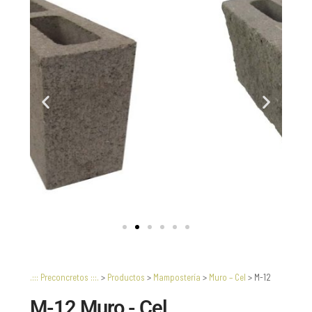
.::: Preconcretos :::.
>
Productos
>
Mampostería
>
Muro – Cel
>
M-12
M-12 Muro - Cel