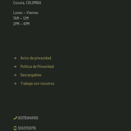
Cúcuta, COLOMBIA
Lunes — Viernes:
7AM — 12M
2PM — 6PM
→
Aviso de privacidad
→
Politica de Privacidad
→
Descargables
→
Trabaja con nosotros
(607)5849160
3003709776